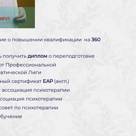
ние о повышении квалификации на
360
ь получить
диплом
о переподготовке
от Профессиональной
втической Лиги
ный сертификат
EAP
(англ.)
 ассоциация психотерапии
ссоциация психотерапии
овет по психотерапии
обучение