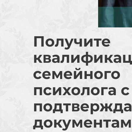
Получите
квалифика
семейного
психолога с
подтвержд
документам