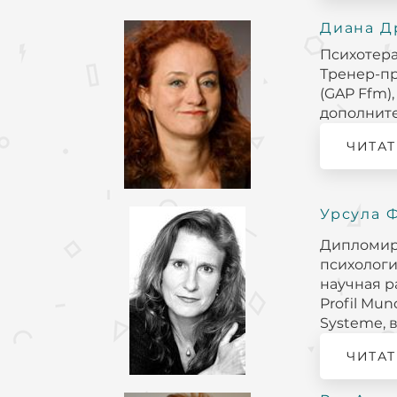
Диана Д
Психотера
Тренер-пр
(GAP Ffm)
дополните
ЧИТАТ
Урсула 
Дипломиро
психологи
научная р
Profil Mun
Systeme, в
ЧИТАТ