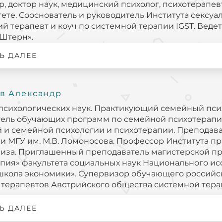
, доктор наук, медицинский психолог, психотерапев
ете. Сооснователь и руководитель Института сексуа
 терапевт и коуч по системной терапии IGST. Веде
Штерн».
Ь ДАЛЕЕ
в Александр
психологических наук. Практикующий семейный пси
ель обучающих программ по семейной психотерапии
 и семейной психологии и психотерапии. Преподав
и МГУ им. М.В. Ломоносова. Профессор Института п
лиза. Приглашенный преподаватель магистерской п
пия» факультета социальных наук Национального ис
кола экономики». Супервизор обучающего российск
терапевтов Австрийского общества системной терап
Ь ДАЛЕЕ