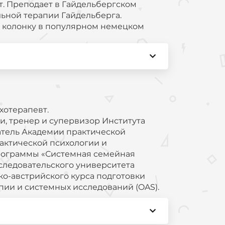
т. Преподает в Гайдельбергском
льной терапии Гайдельберга.
т колонку в популярном немецком
хотерапевт.
, тренер и супервизор Института
атель Академии практической
рактической психологии и
рограммы «Системная семейная
следовательского университета
о-австрийского курса подготовки
ии и системных исследований (OAS).