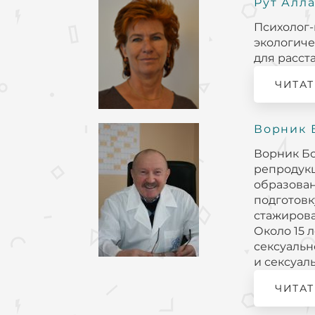
Рут Алл
Психолог-
экологиче
для расст
ЧИТАТ
Ворник 
Ворник Бо
репродукц
образован
подготовк
стажирова
Около 15 
сексуальн
и сексуал
ЧИТАТ