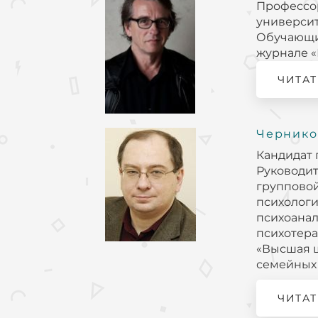
Профессор
университ
Обучающий
журнале «
ЧИТАТ
Чернико
Кандидат 
Руководит
групповой
психологи
психоана
психотера
«Высшая ш
семейных 
ЧИТАТ