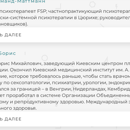
аманд-Маттманн
психотерапевт FSP; частнопрактикующий психотерап
ски-системной психотерапии в Цюрихе; руководите
ановщиков).
Ь ДАЛЕЕ
Борис
рис Михайлович, заведующий Киевским центром пл
ии. Окончил Киевский медицинский институт им. А. 
ие, которое требовалось раньше, чтобы стать врачо
у по сексопатологии, психиатрии, урологии, эндокр
лся за границей – в Венгрии, Нидерландах, Кембридже
лет проработал в системе Организации Объединенн
ому и репродуктивному здоровью. Международный 
ьного здоровья.
Ь ДАЛЕЕ