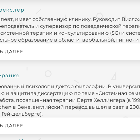
рекслер
певт, имеет собственную клинику. Руководит Висл
еподаватель и супервизор по поведенческой терап
, системной терапии и консультированию (SG) и сист
льное образование в области вербальной, гипно- и
Ь ДАЛЕЕ
Франке
ванный психолог и доктор философии. В универси
ю и защитила диссертацию по теме «Системная семе
абота, посвященная терапии Берта Хеллингера (в 199
chen в Вене, английский перевод вышел в свет в 2002
 Гей-дельберге).
Ь ДАЛЕЕ