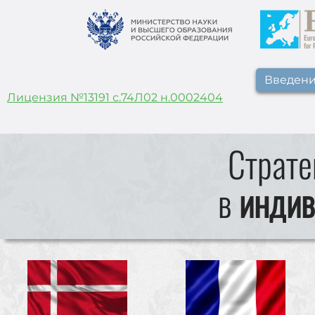
Введен
Лицензия №13191 с.74Л02 н.0002404
Страте
в
индив