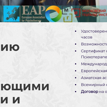
Удостовере
часов
цию
Возможност
Сертификат 
Психотерапе
Международ
Европейская
Азиатская а
ающими
Всемирный с
Договор
на 
и и